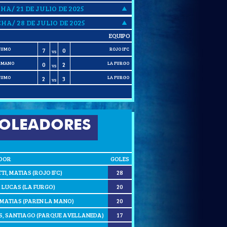
CHA/ 21 DE JULIO DE 2025
CHA/ 28 DE JULIO DE 2025
EQUIPO
HUMO
ROJO IFC
7
0
VS
A MANO
LA FURGO
0
2
VS
HUMO
LA FURGO
2
3
VS
OLEADORES
DOR
GOLES
TI, MATIAS (ROJO IFC)
28
, LUCAS (LA FURGO)
20
 MATIAS (PAREN LA MANO)
20
, SANTIAGO (PARQUE AVELLANEDA)
17