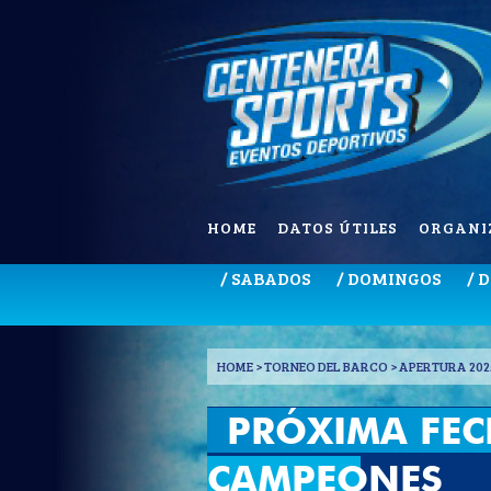
HOME
DATOS ÚTILES
ORGANI
/ SABADOS
/ DOMINGOS
/ 
HOME
> TORNEO DEL BARCO > APERTURA 202
PRÓXIMA FEC
CAMPEONES