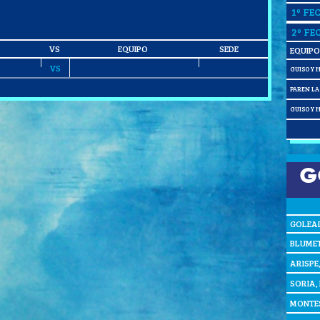
1º FE
2º FE
VS
EQUIPO
SEDE
EQUIPO
VS
GUISO Y 
PAREN L
GUISO Y 
G
GOLEA
BLUMET
ARISPE
SORIA,
MONTES