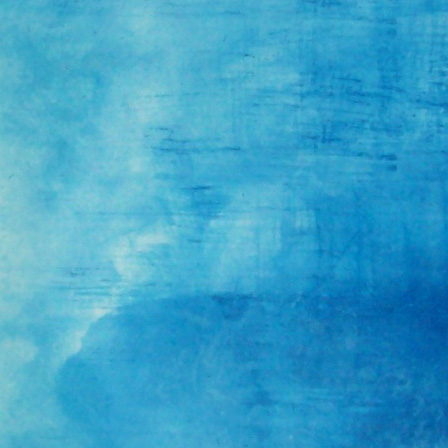
DA SIL
MARIÑA
CARRER
GUTIER
RECALD
GIACON
MARTIN
DERTIN
VILLIV
MUGURZ
ALVARE
CONCAR
MERELE
BARROS
OTEGUI
FERNAN
AVELL