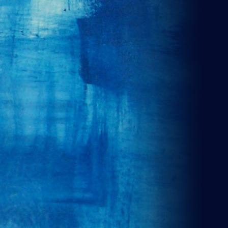
VA, FRANCO (LA FURGO)
2
S, MATIAS (LA FURGO)
2
A, LAUTARO (ROJO IFC)
2
REZ, SANTIAGO (LA FURGO)
1
E, PABLO (ROJO IFC)
1
E, TOMAS (BEBO F.C.)
1
EZ, VICTOR (PARQUE AVELLANEDA)
1
OPULOS, NICOLAS (LA FURGO)
1
AR, IGNACIO (PAREN LA MANO)
1
O, RODRIGO (ROJO IFC)
1
Z, EZEQUIEL (PAREN LA MANO)
1
O, LUCIO (BEBO F.C.)
1
S, NAHUEL (ROJO IFC)
1
, IVAN (ROJO IFC)
1
, NAHUEL (ROJO IFC)
1
DEZ, FABRICIO (PARQUE
1
ANEDA)