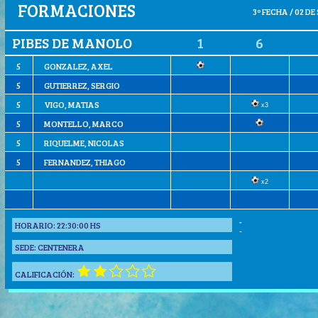
FORMACIONES
3º FECHA / 02 DE
PIBES DE MANOLO
1
6
5
GONZALEZ, AXEL
5
GUTIERREZ, SERGIO
5
VIGO, MATIAS
x3
5
MONTELLO, MARCO
5
RIQUELME, NICOLAS
5
FERNANDEZ, THIAGO
x2
-
HORARIO:
22:30:00 HS
-
SEDE:
CENTENERA
CALIFICACIÓN: