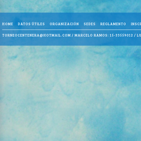
HOME
DATOS ÚTILES
ORGANIZACIÓN
SEDES
REGLAMENTO
INSC
TORNEOCENTENERA@HOTMAIL.COM
/ MARCELO RAMOS: 15-33559012 / LU