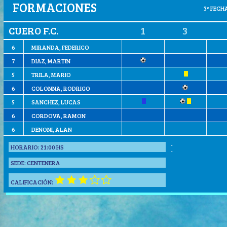
FORMACIONES
3º FECHA
CUERO F.C.
1
3
6
MIRANDA, FEDERICO
7
DIAZ, MARTIN
5
TRILA, MARIO
6
COLONNA, RODRIGO
5
SANCHEZ, LUCAS
6
CORDOVA, RAMON
6
DENONI, ALAN
-
HORARIO:
21:00 HS
-
SEDE:
CENTENERA
CALIFICACIÓN: