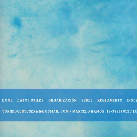
HOME
DATOS ÚTILES
ORGANIZACIÓN
SEDES
REGLAMENTO
INSC
TORNEOCENTENERA@HOTMAIL.COM
/ MARCELO RAMOS: 15-33559012 / LU