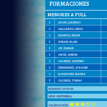
FORMACIONES
MENORES A FULL
5
ADON, LEANDRO
5
GALLARDO, DIEGO
5
BARRIOS, BRIAN
5
DURAN, ALAN
5
CIP, FABIAN
5
ORTIZ, JUNIOR
5
CACERES, SANTINO
5
FERNANDEZ, JOAQUIN
5
RODRIGUEZ, MATIAS
5
CACERES, TOMAS
HORARIO:
23:00 HS
SEDE:
CENTENERA
CALIFICACIÓN: