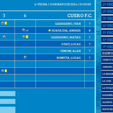
1º FE
4º FECHA / 13 DE MAYO DE 2024 / 23:00 HS
2º FE
3
6
CUERO F.C.
3º FE
GARBARINO, IVAN
7
4º FE
GUAPACHA, ANDRES
8
x4
5º FE
GARBARINO, MATIAS
7
6º FE
OTATI, LUCAS
7
7º FE
DENONI, ALAN
7
EQUIPO
BUNETTA, LUCAS
7
CUERO F.C
JAMAIKA F
LA BARA
LA CATA
LA VUOLE
-
RADAMEL 
-
ALIANZA F
PESTE N