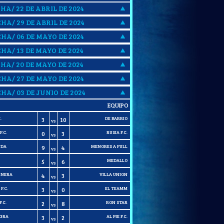
CHA/ 22 DE ABRIL DE 2024
CHA/ 29 DE ABRIL DE 2024
CHA/ 06 DE MAYO DE 2024
CHA/ 13 DE MAYO DE 2024
CHA/ 20 DE MAYO DE 2024
CHA/ 27 DE MAYO DE 2024
CHA/ 03 DE JUNIO DE 2024
EQUIPO
.
DE BARRIO
3
10
VS
.C.
RUSIA F.C.
0
3
VS
NDA
MENORES A FULL
9
4
VS
MEDALLO
5
6
VS
 NERA
VILLA UNION
4
3
VS
F.C.
EL TEAMM
3
0
VS
.C.
RON STAR
2
8
VS
EGRA
AL PIE F.C.
3
2
VS