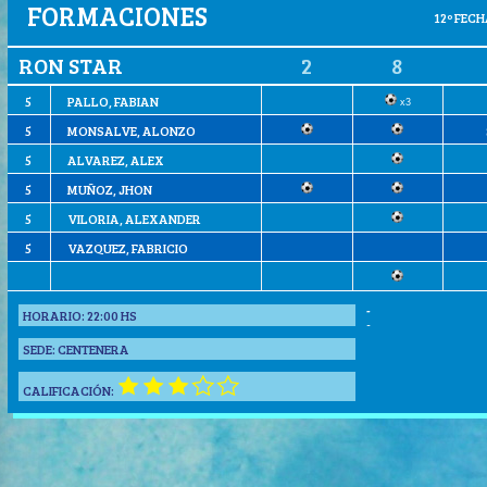
FORMACIONES
12º FECHA
RON STAR
2
8
5
PALLO, FABIAN
x3
5
MONSALVE, ALONZO
5
ALVAREZ, ALEX
5
MUÑOZ, JHON
5
VILORIA, ALEXANDER
5
VAZQUEZ, FABRICIO
-
HORARIO:
22:00 HS
-
SEDE:
CENTENERA
CALIFICACIÓN: