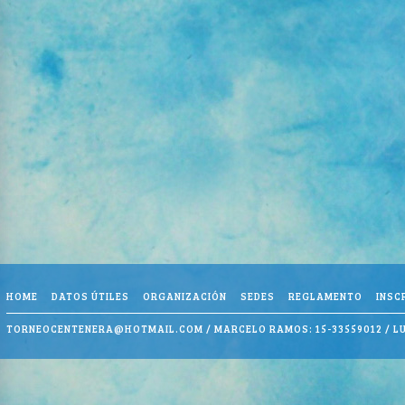
HOME
DATOS ÚTILES
ORGANIZACIÓN
SEDES
REGLAMENTO
INSC
TORNEOCENTENERA@HOTMAIL.COM
/ MARCELO RAMOS: 15-33559012 / LU